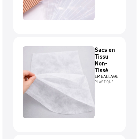
Sacs en
Tissu
Non-
Tissé
EMBALLAGE
PLASTIQUE