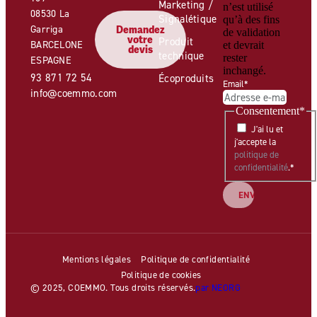
Marketing /
n’est utilisé
08530 La
Signalétique
qu’à des fins
Garriga
Demandez
de validation
votre
Produit
BARCELONE
et devrait
devis
technique
rester
ESPAGNE
inchangé.
93 871 72 54
Écoproduits
Email
*
info@coemmo.com
Consentement
*
J'ai lu et
j'accepte la
politique de
confidentialité
.
*
Mentions légales
Politique de confidentialité
Politique de cookies
© 2025, COEMMO. Tous droits réservés.
par NEORG