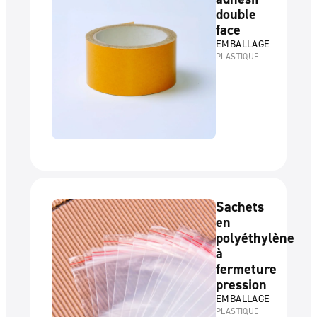
double
face
EMBALLAGE
PLASTIQUE
Sachets
en
polyéthylène
à
fermeture
pression
EMBALLAGE
PLASTIQUE