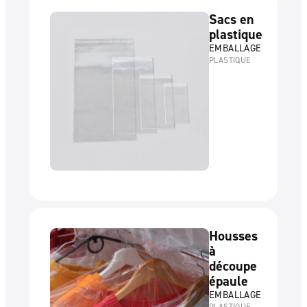
Sacs en
plastique
EMBALLAGE
PLASTIQUE
Housses
à
découpe
épaule
EMBALLAGE
PLASTIQUE