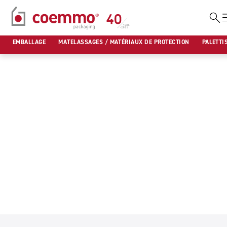
Aller
au
EMBALLAGE
MATELASSAGES / MATÉRIAUX DE PROTECTION
PALETTI
contenu