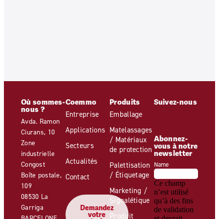
Où sommes-
Coemmo
Produits
Suivez-nous
nous ?
Entreprise
Emballage
Avda. Ramon
Applications
Matelassages
Ciurans, 10
Abonnez-
/ Matériaux
Zone
Secteurs
vous à notre
de protection
newsletter
industrielle
Actualités
Congost
Palettisation
Name
/ Étiquetage
Boîte postale,
Contact
Ce champ
109
Marketing /
n’est utilisé
08530 La
Signalétique
qu’à des fins
Garriga
Demandez
de validation
votre
Produit
BARCELONE
et devrait