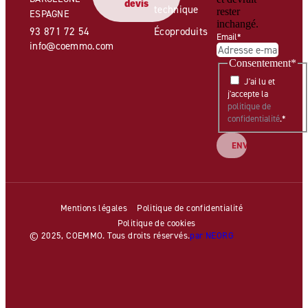
devis
technique
rester
ESPAGNE
inchangé.
93 871 72 54
Écoproduits
Email
*
info@coemmo.com
Consentement
*
J'ai lu et
j'accepte la
politique de
confidentialité
.
*
Mentions légales
Politique de confidentialité
Politique de cookies
© 2025, COEMMO. Tous droits réservés.
par NEORG