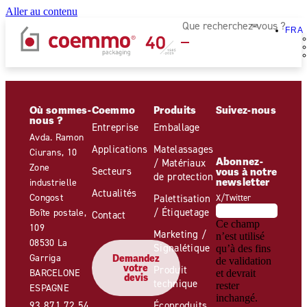
Aller au contenu
FRA
Où sommes-
Coemmo
Produits
Suivez-nous
nous ?
Entreprise
Emballage
Avda. Ramon
Applications
Matelassages
Ciurans, 10
Abonnez-
/ Matériaux
Zone
Secteurs
vous à notre
de protection
newsletter
industrielle
Actualités
Congost
Palettisation
X/Twitter
/ Étiquetage
Boîte postale,
Contact
Ce champ
109
Marketing /
n’est utilisé
08530 La
Signalétique
qu’à des fins
Garriga
Demandez
de validation
votre
Produit
BARCELONE
et devrait
devis
technique
rester
ESPAGNE
inchangé.
93 871 72 54
Écoproduits