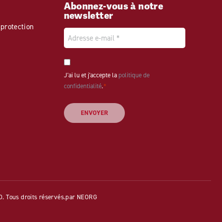
Abonnez-vous à notre
newsletter
protection
Email
*
Consentement
J'ai lu et j'accepte la
politique de
*
confidentialité
.
*
Tous droits réservés.
par NEORG