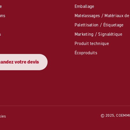
e
Emballage
ons
Matelassages / Matériaux de 
Palettisation / Étiquetage
s
Marketing / Signalétique
Produit technique
Écoproduits
andez votre devis
© 2025, COEMMO. 
kies