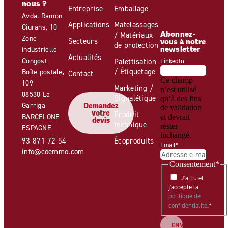
nous ?
Entreprise
Emballage
Avda. Ramon
Applications
Matelassages
Ciurans, 10
Abonnez-
/ Matériaux
Zone
Secteurs
vous à notre
de protection
newsletter
industrielle
Actualités
Congost
Palettisation
LinkedIn
/ Étiquetage
Boîte postale,
Contact
Ce champ
109
Marketing /
n’est utilisé
08530 La
Signalétique
qu’à des fins
Garriga
Demandez
de validation
votre
Produit
BARCELONE
et devrait
devis
technique
rester
ESPAGNE
inchangé.
93 871 72 54
Écoproduits
Email
*
info@coemmo.com
Consentement
*
J'ai lu et
j'accepte la
politique de
confidentialité
.
*