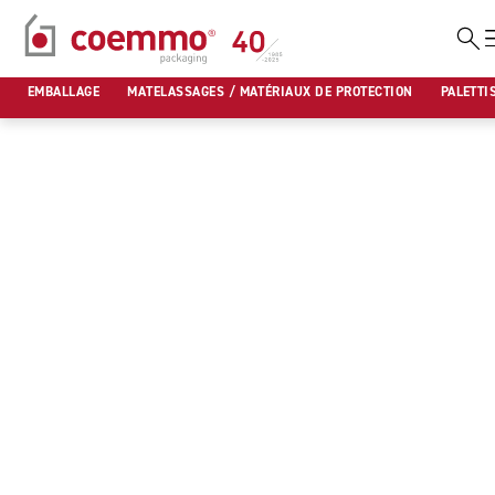
Aller
au
EMBALLAGE
MATELASSAGES / MATÉRIAUX DE PROTECTION
PALETTI
contenu