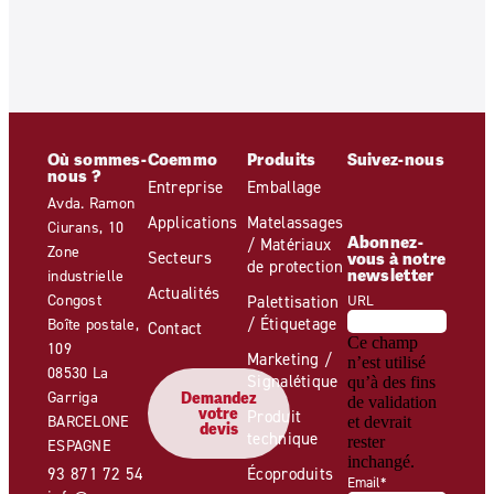
Où sommes-
Coemmo
Produits
Suivez-nous
nous ?
Entreprise
Emballage
Avda. Ramon
Applications
Matelassages
Ciurans, 10
Abonnez-
/ Matériaux
Zone
Secteurs
vous à notre
de protection
newsletter
industrielle
Actualités
Congost
Palettisation
URL
/ Étiquetage
Boîte postale,
Contact
Ce champ
109
Marketing /
n’est utilisé
08530 La
Signalétique
qu’à des fins
Garriga
Demandez
de validation
votre
Produit
BARCELONE
et devrait
devis
technique
rester
ESPAGNE
inchangé.
93 871 72 54
Écoproduits
Email
*