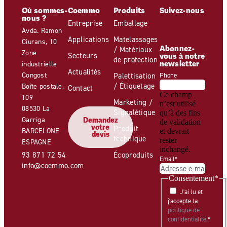
Où sommes-
Coemmo
Produits
Suivez-nous
nous ?
Entreprise
Emballage
Avda. Ramon
Applications
Matelassages
Ciurans, 10
Abonnez-
/ Matériaux
Zone
Secteurs
vous à notre
de protection
newsletter
industrielle
Actualités
Congost
Palettisation
Phone
/ Étiquetage
Boîte postale,
Contact
Ce champ
109
Marketing /
n’est utilisé
08530 La
Signalétique
qu’à des fins
Garriga
Demandez
de validation
votre
Produit
BARCELONE
et devrait
devis
technique
rester
ESPAGNE
inchangé.
93 871 72 54
Écoproduits
Email
*
info@coemmo.com
Consentement
*
J'ai lu et
j'accepte la
politique de
confidentialité
.
*