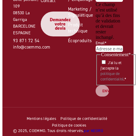
Contact
Ce champ
109
Marketing /
n’est utilisé
08530 La
Signalétique
qu’à des fins
Garriga
Demandez
de validation
votre
Produit
BARCELONE
et devrait
devis
technique
rester
ESPAGNE
inchangé.
93 871 72 54
Écoproduits
Email
*
info@coemmo.com
Consentement
*
J'ai lu et
j'accepte la
politique de
confidentialité
.
*
Mentions légales
Politique de confidentialité
Politique de cookies
© 2025, COEMMO. Tous droits réservés.
par NEORG