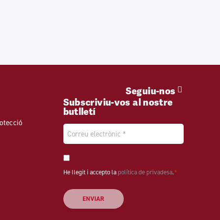
Seguiu-nos
Subscriviu-vos al nostre
butlletí
otecció
Email
*
Consentiment
He llegit i accepto la
*
política de privadesa
.
*