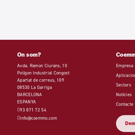
On som?
Coem
Avda. Ramon Ciurans, 10
Empresa
Polígon Industrial Congost
Aplicacio
Apartat de correus, 109
Sectors
08530 La Garriga
BARCELONA
Notícies
ESPANYA
Contacte
93 871 72 54
info@coemmo.com
Dema