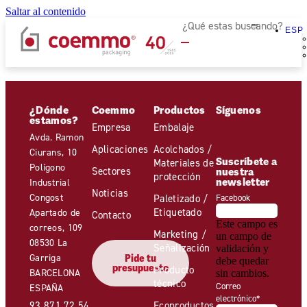
Saltar al contenido
ESP
¿Dónde
Coemmo
Productos
Síguenos
estamos?
Empresa
Embalaje
Avda. Ramon
Aplicaciones
Acolchados /
Ciurans, 10
Suscríbete a
Materiales de
Polígono
Sectores
nuestra
protección
newsletter
Industrial
Noticias
Congost
Paletizado /
Facebook
Etiquetado
Apartado de
Contacto
Este campo es
correos, 109
Marketing /
un campo de
08530 La
Señalización
validación y
Garriga
Pide tu
debe quedar
presupuesto
Producto
BARCELONA
sin cambios.
técnico
Correo
ESPAÑA
electrónico
*
93 871 72 54
Ecoproductos