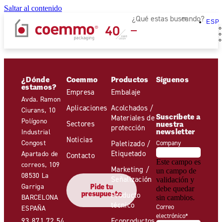
Saltar al contenido
ESP
¿Dónde
Coemmo
Productos
Síguenos
estamos?
Empresa
Embalaje
Avda. Ramon
Aplicaciones
Acolchados /
Ciurans, 10
Suscríbete a
Materiales de
Polígono
Sectores
nuestra
protección
newsletter
Industrial
Noticias
Congost
Paletizado /
Company
Etiquetado
Apartado de
Contacto
Este campo es
correos, 109
Marketing /
un campo de
08530 La
Señalización
validación y
Garriga
Pide tu
debe quedar
presupuesto
Producto
BARCELONA
sin cambios.
técnico
Correo
ESPAÑA
electrónico
*
93 871 72 54
Ecoproductos