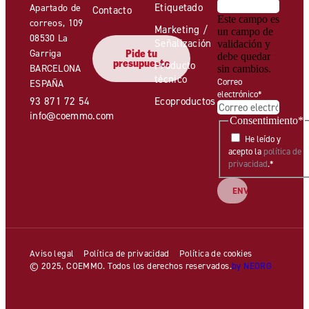
Etiquetado
Apartado de
Contacto
Este campo es
correos, 109
Marketing /
un campo de
08530 La
Señalización
validación y
Garriga
Pide tu
debe quedar
presupuesto
Producto
BARCELONA
sin cambios.
técnico
Correo
ESPAÑA
electrónico
*
93 871 72 54
Ecoproductos
info@coemmo.com
Consentimiento
*
He leído y
acepto la
política de
privacidad
.
*
Aviso legal
Política de privacidad
Política de cookies
© 2025, COEMMO. Todos los derechos reservados.
by NEORG