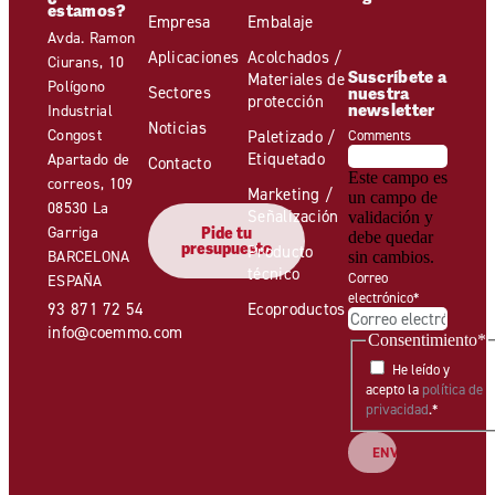
estamos?
Empresa
Embalaje
Avda. Ramon
Aplicaciones
Acolchados /
Ciurans, 10
Suscríbete a
Materiales de
Polígono
Sectores
nuestra
protección
newsletter
Industrial
Noticias
Congost
Paletizado /
Comments
Etiquetado
Apartado de
Contacto
Este campo es
correos, 109
Marketing /
un campo de
08530 La
Señalización
validación y
Garriga
Pide tu
debe quedar
presupuesto
Producto
BARCELONA
sin cambios.
técnico
Correo
ESPAÑA
electrónico
*
93 871 72 54
Ecoproductos
info@coemmo.com
Consentimiento
*
He leído y
acepto la
política de
privacidad
.
*