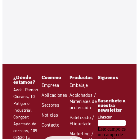
¿Dónde
Coemmo
Productos
Síguenos
estamos?
Empresa
Embalaje
Avda. Ramon
Aplicaciones
Acolchados /
Ciurans, 10
Suscríbete a
Materiales de
Polígono
Sectores
nuestra
protección
newsletter
Industrial
Noticias
Congost
Paletizado /
LinkedIn
Etiquetado
Apartado de
Contacto
Este campo es
correos, 109
Marketing /
un campo de
08530 La