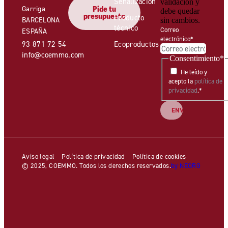
Señalización
validación y
Garriga
Pide tu
debe quedar
presupuesto
Producto
BARCELONA
sin cambios.
técnico
Correo
ESPAÑA
electrónico
*
93 871 72 54
Ecoproductos
info@coemmo.com
Consentimiento
*
He leído y
acepto la
política de
privacidad
.
*
Aviso legal
Política de privacidad
Política de cookies
© 2025, COEMMO. Todos los derechos reservados.
by NEORG