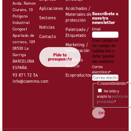
Avda. Ramon
Aplicaciones
Acolchados /
Ciurans, 10
Suscríbete a
Materiales de
Polígono
Sectores
nuestra
protección
newsletter
Industrial
Noticias
Congost
Paletizado /
Email
Etiquetado
Apartado de
Contacto
Este campo es
correos, 109
Marketing /
un campo de
08530 La
Señalización
validación y
Garriga
Pide tu
debe quedar
presupuesto
Producto
BARCELONA
sin cambios.
técnico
Correo
ESPAÑA
electrónico
*
93 871 72 54
Ecoproductos
info@coemmo.com
Consentimiento
*
He leído y
acepto la
política de
privacidad
.
*