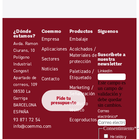
¿Dónde
Coemmo
Productos
Síguenos
estamos?
Empresa
Embalaje
Avda. Ramon
Aplicaciones
Acolchados /
Ciurans, 10
Suscríbete a
Materiales de
Polígono
Sectores
nuestra
protección
newsletter
Industrial
Noticias
Congost
Paletizado /
LinkedIn
Etiquetado
Apartado de
Contacto
Este campo es
correos, 109
Marketing /
un campo de
08530 La
Señalización
validación y
Garriga
Pide tu
debe quedar
presupuesto
Producto
BARCELONA
sin cambios.
técnico
Correo
ESPAÑA
electrónico
*
93 871 72 54
Ecoproductos
info@coemmo.com
Consentimiento
*
He leído y