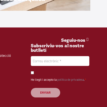
Seguiu-nos
Subscriviu-vos al nostre
butlletí
otecció
Email
*
Consentiment
He llegit i accepto la
*
política de privadesa
.
*