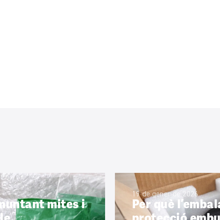
19 de gener de 2026
smuntant mites i
Per què l’embal
le
protecció emb