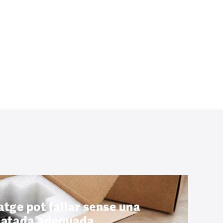
atge pot fallar sense una
uatada adequada