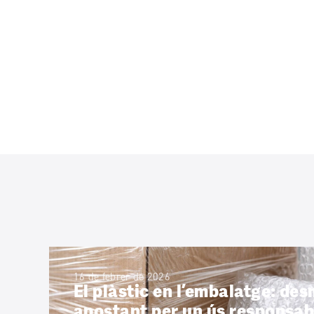
16 de febrer de 2026
El plàstic en l’embalatge: de
apostant per un ús responsab