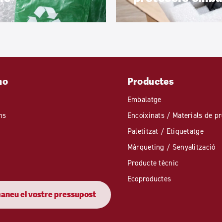
mo
Productes
Embalatge
ns
Encoixinats / Materials de pr
Paletitzat / Etiquetatge
Màrqueting / Senyalització
Producte tècnic
Ecoproductes
neu el vostre pressupost