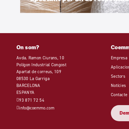
On som?
Coem
Avda. Ramon Ciurans, 10
Empresa
Polígon Industrial Congost
Aplicacio
Apartat de correus, 109
Sectors
08530 La Garriga
BARCELONA
Notícies
ESPANYA
Contacte
93 871 72 54
info@coemmo.com
Dema