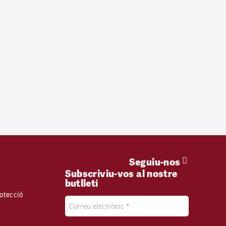
Seguiu-nos
Subscriviu-vos al nostre
butlletí
otecció
Email
*