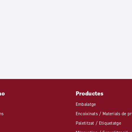
mo
Productes
Embalatge
ns
Encoixinats / Materials de pr
Paletitzat / Etiquetatge