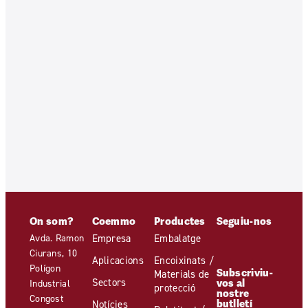
On som?
Coemmo
Productes
Seguiu-nos
Avda. Ramon
Empresa
Embalatge
Ciurans, 10
Aplicacions
Encoixinats /
Polígon
Subscriviu-
Materials de
Sectors
vos al
Industrial
protecció
nostre
Congost
butlletí
Notícies