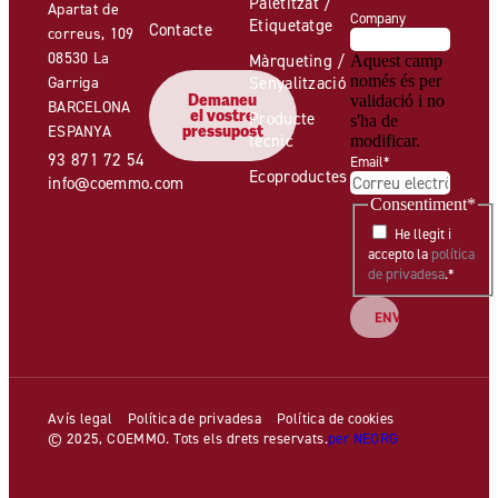
Paletitzat /
Apartat de
Company
Etiquetatge
Contacte
correus, 109
08530 La
Màrqueting /
Aquest camp
només és per
Garriga
Senyalització
Demaneu
validació i no
BARCELONA
el vostre
Producte
s'ha de
ESPANYA
pressupost
tècnic
modificar.
93 871 72 54
Email
*
Ecoproductes
info@coemmo.com
Consentiment
*
He llegit i
accepto la
política
de privadesa
.
*
Avís legal
Política de privadesa
Política de cookies
© 2025, COEMMO. Tots els drets reservats.
per NEORG