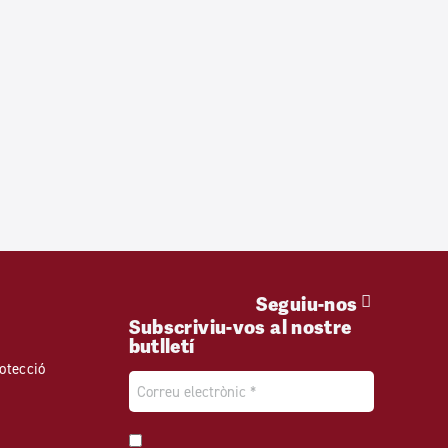
Seguiu-nos
Subscriviu-vos al nostre
butlletí
otecció
Email
*
Consentiment