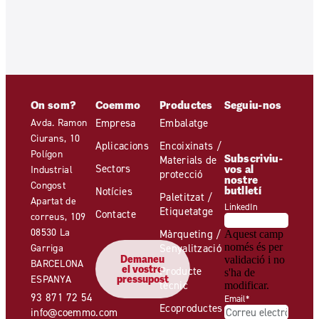
On som?
Coemmo
Productes
Seguiu-nos
Avda. Ramon
Empresa
Embalatge
Ciurans, 10
Aplicacions
Encoixinats /
Polígon
Subscriviu-
Materials de
Sectors
vos al
Industrial
protecció
nostre
Congost
butlletí
Notícies
Paletitzat /
Apartat de
LinkedIn
Etiquetatge
Contacte
correus, 109
08530 La
Màrqueting /
Aquest camp
només és per
Garriga
Senyalització
Demaneu
validació i no
BARCELONA
el vostre
Producte
s'ha de
ESPANYA
pressupost
tècnic
modificar.
93 871 72 54
Email
*
Ecoproductes
info@coemmo.com