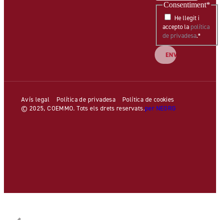
Consentiment
*
He llegit i
accepto la
política
de privadesa
.
*
Avís legal
Política de privadesa
Política de cookies
© 2025, COEMMO. Tots els drets reservats.
per NEORG