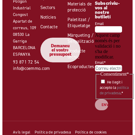
Polígon
Subscriviu-
Materials de
Sectors
vos al
Industrial
protecció
nostre
Congost
butlletí
Notícies
Paletitzat /
Apartat de
Email
Etiquetatge
Contacte
correus, 109
08530 La
Màrqueting /
Aquest camp
només és per
Garriga
Senyalització
Demaneu
validació i no
BARCELONA
el vostre
Producte
s'ha de
ESPANYA
pressupost
tècnic
modificar.
93 871 72 54
Email
*
Ecoproductes
info@coemmo.com
Consentiment
*
He llegit i
accepto la
política
de privadesa
.
*
Avís legal
Política de privadesa
Política de cookies