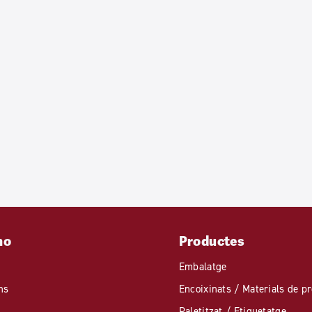
mo
Productes
Embalatge
ns
Encoixinats / Materials de pr
Paletitzat / Etiquetatge