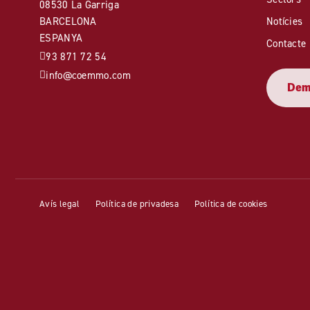
08530 La Garriga
BARCELONA
Notícies
ESPANYA
Contacte
93 871 72 54
info@coemmo.com
Dema
Avís legal
Política de privadesa
Política de cookies