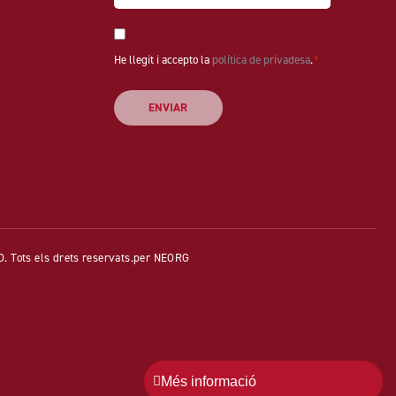
*
Consentiment
He llegit i accepto la
*
política de privadesa
.
*
Tots els drets reservats.
per NEORG
Més informació