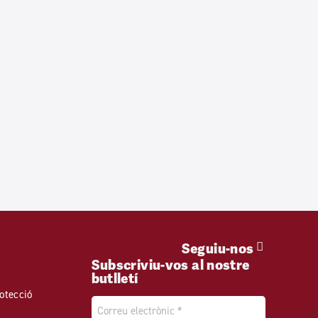
Seguiu-nos
Subscriviu-vos al nostre
butlletí
otecció
Email