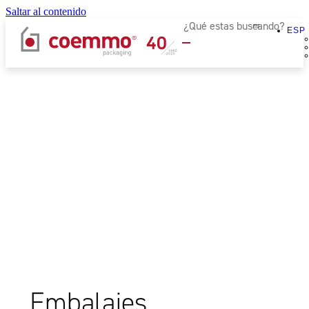
Saltar al contenido
ESP
Protegemos
lo
que
más
valoras
Fabricamos
soluciones
de
embalaje
Embalajes